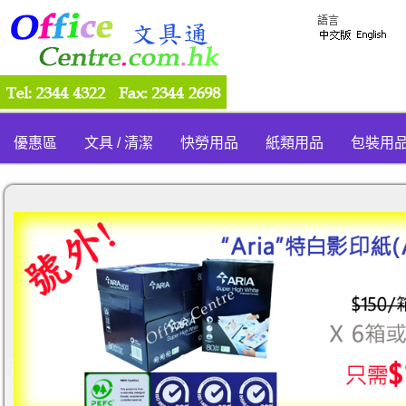
語言
優惠區
文具 / 清潔
快勞用品
紙類用品
包裝用