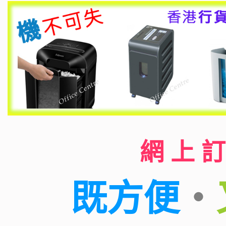
網 上 訂
既方便
‧