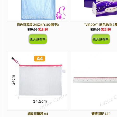
白色垃圾袋 24X24"(100個/包)
"VIRJOY" 軟包紙巾-3
$30.00
$19.80
$28.00
$23.80
網紋拉錬袋 A4
硬膠間尺 12"